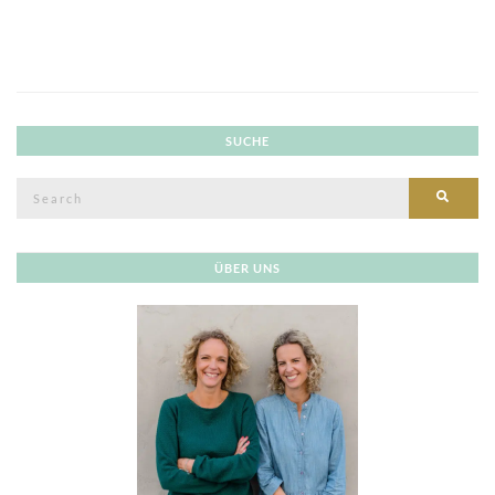
SUCHE
Search
SEAR
for:
ÜBER UNS