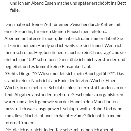
und ich am Abend Essen mache und später erschöpft ins Bett
falle.
Dann habe ich keine Zeit für einen Zwischendurch-Kaffee mit
einer Freundin, für einen kleinen Plausch per Telefon…
Aber meine Internetfrauen, die habe ich dann immer dabei! Sie
sitzen in meinem Handy und ich weiß, sie sind tuned. Wenn ich
ihnen schreibe: Hey, bei dir heute auch so ein Chaostag? Und sie
einfach nur "Ja!" schreiben. Dann fühle ich mich verstanden und
begleitet und es kommt keine Einsamkeit auf.
"Gehts Dir gut??? Wieso meldet sich mein Bauchgefühl???". Das
stand in einer Nachricht am Ende der letzten Woche. Einer
Woche, in der mehrere Schulabschlussfeiern stattfanden, an der
Text-Abgaben anstanden, mehrere Geschenke zu organisieren
waren und alles irgendwie von der Hand in den Mund laufen
musste. Ich war: ausgepowert, schlapp, wollte Ruhe. Und dann
kam diese Nachricht und ich dachte: Zum Glück hab ich meine
Internetfrauen!
Die, die ich gar nicht jeden Tag sehe, mit denen ich aber oft