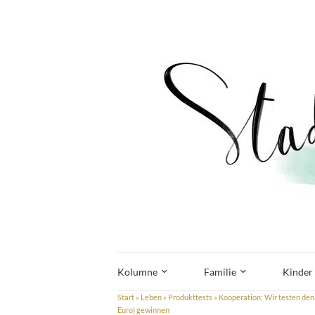
Kolumne
Familie
Kinder
Start
»
Leben
»
Produkttests
»
Kooperation: Wir testen den
Euro) gewinnen