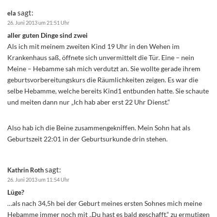
sagt:
ela
26. Juni 2013 um 21:51 Uhr
aller guten Dinge sind zwei
Als ich mit meinem zweiten Kind 19 Uhr in den Wehen im
Krankenhaus saß, öffnete sich unvermittelt die Tür. Eine – nein
Meine – Hebamme sah mich verdutzt an. Sie wollte gerade ihrem
geburtsvorbereitungskurs die Räumlichkeiten zeigen. Es war die
selbe Hebamme, welche bereits Kind1 entbunden hatte. Sie schaute
und meiten dann nur „Ich hab aber erst 22 Uhr Dienst.“
Also hab ich die Beine zusammengekniffen. Mein Sohn hat als
Geburtszeit 22:01 in der Geburtsurkunde drin stehen.
sagt:
Kathrin Roth
26. Juni 2013 um 11:54 Uhr
Lüge?
…als nach 34,5h bei der Geburt meines ersten Sohnes mich meine
Hebamme immer noch mit „Du hast es bald geschafft.“ zu ermutigen