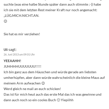
suchte (was eine halbe Stunde später dann auch stimmte ;-)) habe
ich sie mit dem letzten Rest meiner Kraft nur noch angemacht:
„LÜG.MICH.NICHT.AN.
😉
Sie hat es mir verziehen!
sagt:
Uli
26. Juni 2013 um 09:01 Uhr
YEEAAHH!
JUHHHHUUUUUUU!!!!!
Ich bin ganz aus dem Häuschen und würde gerade am liebsten
umherhüpfen, aber dann würde wahrscheinlich die kleine Maus auf
meinem Arm aufwachen 😉
Werd gleich ne mail an euch schicken!
Das ist für mich heut auch das erste Mal das ich was gewinne und
dann auch noch so ein cooles Buch 🙂 Yiepiihh