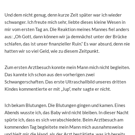
Und dem nicht genug, denn kurze Zeit später war ich wieder
schwanger. Ich freute mich sehr, liebte dieses kleine Wesen in
mir vom ersten Tag an. Die Reaktion meines Mannes fiel anders
aus: „Oh Gott, dann können wir ja demnächst unter der Brücke
schlafen, das ist unser finanzieller Ruin.“ Es war absurd, denn nie
hatten wir so viel Geld, wie zu diesem Zeitpunkt.
Zum ersten Arztbesuch konnte mein Mann mich nicht begleiten.
Das kannte ich schon aus den vorherigen zwei
Schwangerschaften. Das erste Ultraschallbild unseres dritten
Kindes kommentierte er mit „Jup“, mehr sagte er nicht.
Ich bekam Blutungen. Die Blutungen gingen und kamen. Eines
Abends wusste ich, das Baby wird nicht bleiben. In dieser Nacht
spürte ich, dass es sich verabschiedete. Beim Arztbesuch am
kommenden Tag begleitete mein Mann mich ausnahmsweise
und hielt mir die Hand, als der Arzt bestätigte, was ich bereits