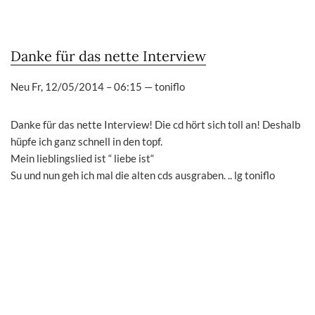
Danke für das nette Interview
Neu
Fr, 12/05/2014 – 06:15
—
toniflo
Danke für das nette Interview! Die cd hört sich toll an! Deshalb
hüpfe ich ganz schnell in den topf.
Mein lieblingslied ist “ liebe ist“
Su und nun geh ich mal die alten cds ausgraben. .. lg toniflo