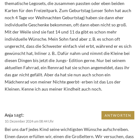
thematische Legosets, die zusammen passten oder eben beiden
Karten für den Freizeitpark. Zum Geburtstag (unser Sohn hat auch
noch 4 Tage vor Weihnachten Geburtstag) haben sie dann eher
individuelle Geschenke bekommen, oft dann eben nicht so groß.
Mit der Weile sind sie fast 14 und 11 da gibt es schon mehr
individuelle Wünsche. Mein Sohn fand aber z. B. es schon oft
ungerecht, dass die Schwester einfach viel erbt, während er es sich
gewünscht hat, Inliner z. B.. Dafür nahm und nimmt die Kleine bei
diesen Dingen bis jetzt die Jungs- Edition gerne. Nur bei seinem
aktuellen Fahrrad, ein Rennrad hat sie schon angemeldet, dass ihr
das gar nicht gefällt. Aber da hat sie nun auch schon ein
Mädchenrad von meiner Nichte geerbt- erben ist das Los der
Kleinen. Kenne ich aus meiner Kindheit auch noch.
sagt:
Anja
ANTWORTEN
10. Dezember 2024 um 08:44 Uhr
Bei uns darf jedes Kind seine wichtigsten Wünsche aufschreiben.
Einen davon erfüllen wir, einen die Großeltern. Wir versuchen, dass