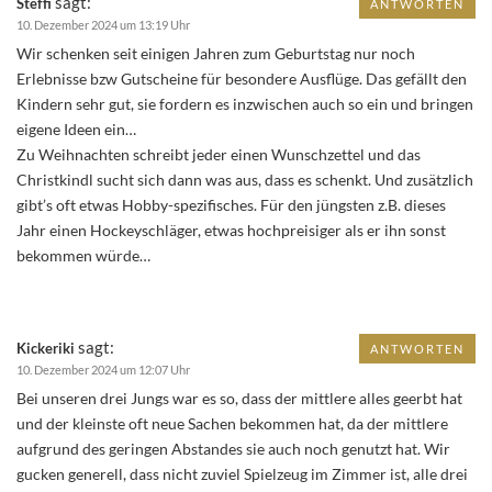
sagt:
Steffi
ANTWORTEN
10. Dezember 2024 um 13:19 Uhr
Wir schenken seit einigen Jahren zum Geburtstag nur noch
Erlebnisse bzw Gutscheine für besondere Ausflüge. Das gefällt den
Kindern sehr gut, sie fordern es inzwischen auch so ein und bringen
eigene Ideen ein…
Zu Weihnachten schreibt jeder einen Wunschzettel und das
Christkindl sucht sich dann was aus, dass es schenkt. Und zusätzlich
gibt’s oft etwas Hobby-spezifisches. Für den jüngsten z.B. dieses
Jahr einen Hockeyschläger, etwas hochpreisiger als er ihn sonst
bekommen würde…
sagt:
Kickeriki
ANTWORTEN
10. Dezember 2024 um 12:07 Uhr
Bei unseren drei Jungs war es so, dass der mittlere alles geerbt hat
und der kleinste oft neue Sachen bekommen hat, da der mittlere
aufgrund des geringen Abstandes sie auch noch genutzt hat. Wir
gucken generell, dass nicht zuviel Spielzeug im Zimmer ist, alle drei