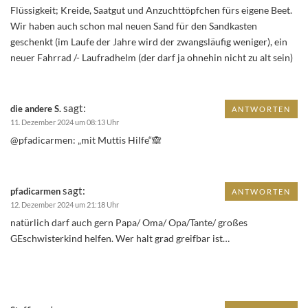
Flüssigkeit; Kreide, Saatgut und Anzuchttöpfchen fürs eigene Beet.
Wir haben auch schon mal neuen Sand für den Sandkasten
geschenkt (im Laufe der Jahre wird der zwangsläufig weniger), ein
neuer Fahrrad /- Laufradhelm (der darf ja ohnehin nicht zu alt sein)
sagt:
die andere S.
ANTWORTEN
11. Dezember 2024 um 08:13 Uhr
@pfadicarmen: „mit Muttis Hilfe“🙈
sagt:
pfadicarmen
ANTWORTEN
12. Dezember 2024 um 21:18 Uhr
natürlich darf auch gern Papa/ Oma/ Opa/Tante/ großes
GEschwisterkind helfen. Wer halt grad greifbar ist…