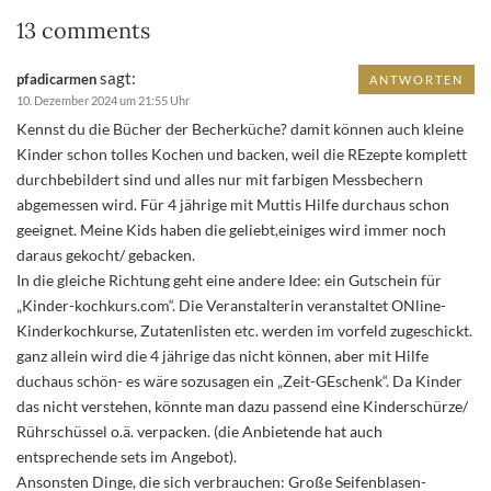
13 comments
sagt:
pfadicarmen
ANTWORTEN
10. Dezember 2024 um 21:55 Uhr
Kennst du die Bücher der Becherküche? damit können auch kleine
Kinder schon tolles Kochen und backen, weil die REzepte komplett
durchbebildert sind und alles nur mit farbigen Messbechern
abgemessen wird. Für 4 jährige mit Muttis Hilfe durchaus schon
geeignet. Meine Kids haben die geliebt,einiges wird immer noch
daraus gekocht/ gebacken.
In die gleiche Richtung geht eine andere Idee: ein Gutschein für
„Kinder-kochkurs.com“. Die Veranstalterin veranstaltet ONline-
Kinderkochkurse, Zutatenlisten etc. werden im vorfeld zugeschickt.
ganz allein wird die 4 jährige das nicht können, aber mit Hilfe
duchaus schön- es wäre sozusagen ein „Zeit-GEschenk“. Da Kinder
das nicht verstehen, könnte man dazu passend eine Kinderschürze/
Rührschüssel o.ä. verpacken. (die Anbietende hat auch
entsprechende sets im Angebot).
Ansonsten Dinge, die sich verbrauchen: Große Seifenblasen-