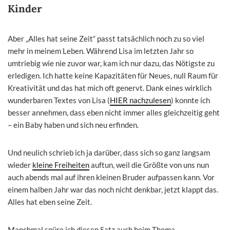
Kinder
Aber „Alles hat seine Zeit“ passt tatsächlich noch zu so viel
mehr in meinem Leben. Während Lisa im letzten Jahr so
umtriebig wie nie zuvor war, kam ich nur dazu, das Nötigste zu
erledigen. Ich hatte keine Kapazitäten für Neues, null Raum für
Kreativität und das hat mich oft genervt. Dank eines wirklich
wunderbaren Textes von Lisa (
HIER nachzulesen
) konnte ich
besser annehmen, dass eben nicht immer alles gleichzeitig geht
– ein Baby haben und sich neu erfinden.
Und neulich schrieb ich ja darüber, dass sich so ganz langsam
wieder
kleine Freiheiten
auftun, weil die Größte von uns nun
auch abends mal auf ihren kleinen Bruder aufpassen kann. Vor
einem halben Jahr war das noch nicht denkbar, jetzt klappt das.
Alles hat eben seine Zeit.
Manchmal spüre ich diesen Satz auch beim Thema