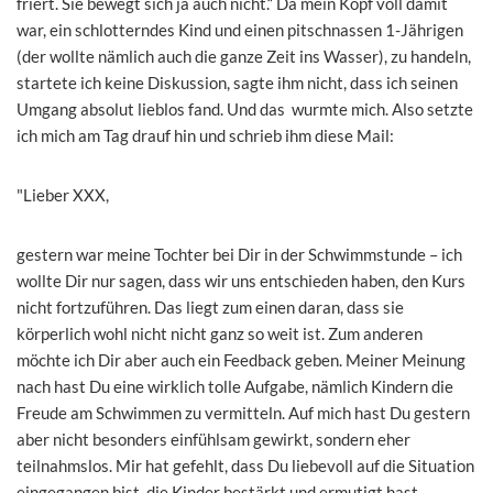
friert. Sie bewegt sich ja auch nicht.“ Da mein Kopf voll damit
war, ein schlotterndes Kind und einen pitschnassen 1-Jährigen
(der wollte nämlich auch die ganze Zeit ins Wasser), zu handeln,
startete ich keine Diskussion, sagte ihm nicht, dass ich seinen
Umgang absolut lieblos fand. Und das wurmte mich. Also setzte
ich mich am Tag drauf hin und schrieb ihm diese Mail:
"Lieber XXX,
gestern war meine Tochter bei Dir in der Schwimmstunde – ich
wollte Dir nur sagen, dass wir uns entschieden haben, den Kurs
nicht fortzuführen. Das liegt zum einen daran, dass sie
körperlich wohl nicht nicht ganz so weit ist. Zum anderen
möchte ich Dir aber auch ein Feedback geben. Meiner Meinung
nach hast Du eine wirklich tolle Aufgabe, nämlich Kindern die
Freude am Schwimmen zu vermitteln. Auf mich hast Du gestern
aber nicht besonders einfühlsam gewirkt, sondern eher
teilnahmslos. Mir hat gefehlt, dass Du liebevoll auf die Situation
eingegangen bist, die Kinder bestärkt und ermutigt hast.