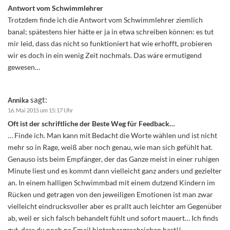
Antwort vom Schwimmlehrer
Trotzdem finde ich die Antwort vom Schwimmlehrer ziemlich
banal; spätestens hier hätte er ja in etwa schreiben können: es tut
mir leid, dass das nicht so funktioniert hat wie erhofft, probieren
wir es doch in ein wenig Zeit nochmals. Das wäre ermutigend
gewesen…
sagt:
Annika
16. Mai 2015 um 15:17 Uhr
Oft ist der schriftliche der Beste Weg für Feedback…
… Finde ich. Man kann mit Bedacht die Worte wählen und ist nicht
mehr so in Rage, weiß aber noch genau, wie man sich gefühlt hat.
Genauso ists beim Empfänger, der das Ganze meist in einer ruhigen
Minute liest und es kommt dann vielleicht ganz anders und gezielter
an. In einem halligen Schwimmbad mit einem dutzend Kindern im
Rücken und getragen von den jeweiligen Emotionen ist man zwar
vielleicht eindrucksvoller aber es prallt auch leichter am Gegenüber
ab, weil er sich falsch behandelt fühlt und sofort mauert… Ich finds
gut, dass du noch ne Email hinterhergeschrieben hast!!