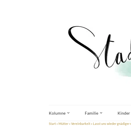
Kolumne
Familie
Kinder
Start
»
Mütter
»
Vereinbarkeit
»
Lasst uns wieder gnädiger m