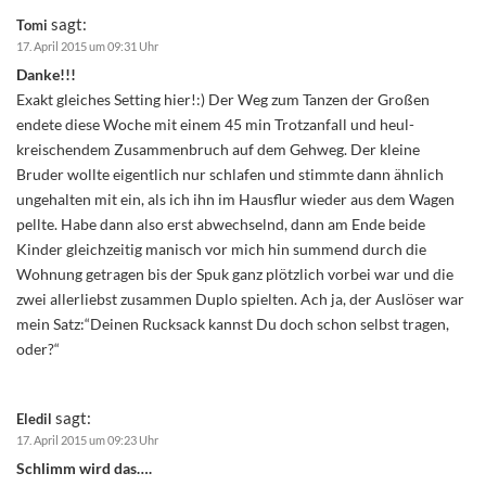
sagt:
Tomi
17. April 2015 um 09:31 Uhr
Danke!!!
Exakt gleiches Setting hier!:) Der Weg zum Tanzen der Großen
endete diese Woche mit einem 45 min Trotzanfall und heul-
kreischendem Zusammenbruch auf dem Gehweg. Der kleine
Bruder wollte eigentlich nur schlafen und stimmte dann ähnlich
ungehalten mit ein, als ich ihn im Hausflur wieder aus dem Wagen
pellte. Habe dann also erst abwechselnd, dann am Ende beide
Kinder gleichzeitig manisch vor mich hin summend durch die
Wohnung getragen bis der Spuk ganz plötzlich vorbei war und die
zwei allerliebst zusammen Duplo spielten. Ach ja, der Auslöser war
mein Satz:“Deinen Rucksack kannst Du doch schon selbst tragen,
oder?“
sagt:
Eledil
17. April 2015 um 09:23 Uhr
Schlimm wird das….