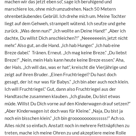
machen wir das jetzt eben so“, sage ich beruhigend und
marschiere los, ohne mich umzudrehen. Nach 50 Metern
ohrenbetäubendes Gebrüll. Ich drehe mich um. Meine Tochter
liegt auf dem Gehweh, strampelt wütend. Ich seufze und gehe
zurück. „Was denn nun?“ „Ich wollte an Deine Hand!“ „Aber ich
dachte, Du willst Dich anschleichen?!“ „Neeeeeeein, jetzt nicht
mehr.“ Also gut, an die Hand. „Ich hab Hunger.“ „Ich hab eine
Breze dabei.“ Tränen. Erneut. „Ich mag keine Breze.“ „Du liebst
Breze!“ „Nein, mein Hals kann heute keine Breze essen.“ Aha,
der Hals. „Ich will das, was er hat“, kreischt die Vierjährige und
zeigt auf ihren Bruder. „Einen Fruchtriegel? Du hast doch
gesagt, der ist nur was für Babys.“ „Ich bin aber auch noch klein.
Ich will Fruchtriegel.“ Gut, dann also Fruchtriegel aus der
Handtasche zusammen klauben. „Ich glaube, Du bist etwas
müde. Willst Du Dich vorne auf den Kinderwagen drauf setzen?“
„Aber Kinderwagen ist doch was für Kleine.“ „Naja, Du bist ja
noch ein bisschen klein.“ „Ich bin grooooooooossssss!“ Ach so.
Alles nicht so einfach. Anstatt noch in mehrere Fettnäpfchen zu
treten, mache ich meine Ohren zu und akzeptiere meine Rolle