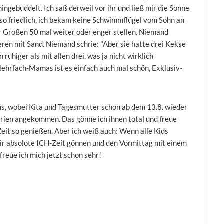
 hingebuddelt. Ich saß derweil vor ihr und ließ mir die Sonne
 so friedlich, ich bekam keine Schwimmflügel vom Sohn an
er Großen 50 mal weiter oder enger stellen. Niemand
ren mit Sand. Niemand schrie: "Aber sie hatte drei Kekse
 ruhiger als mit allen drei, was ja nicht wirklich
 Mehrfach-Mamas ist es einfach auch mal schön, Exklusiv-
ns, wobei Kita und Tagesmutter schon ab dem 13.8. wieder
 Ferien angekommen. Das gönne ich ihnen total und freue
Zeit so genießen. Aber ich weiß auch: Wenn alle Kids
ir absolote ICH-Zeit gönnen und den Vormittag mit einem
freue ich mich jetzt schon sehr!