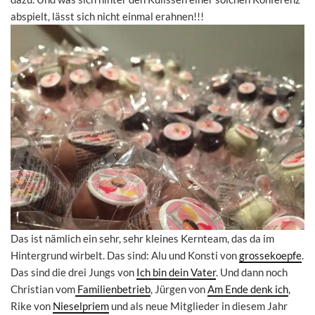
abspielt, lässt sich nicht einmal erahnen!!!
Das ist nämlich ein sehr, sehr kleines Kernteam, das da im
Hintergrund wirbelt. Das sind: Alu und Konsti von
grossekoepfe
.
Das sind die drei Jungs von
Ich bin dein Vater
. Und dann noch
Christian vom
Familienbetrieb
, Jürgen von
Am Ende denk ich
,
Rike von
Nieselpriem
und als neue Mitglieder in diesem Jahr