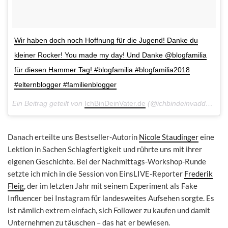
Wir haben doch noch Hoffnung für die Jugend! Danke du
kleiner Rocker! You made my day! Und Danke @blogfamilia
für diesen Hammer Tag! #blogfamilia #blogfamilia2018
#elternblogger #familienblogger
Ein Beitrag geteilt von
IchBinDeinVater.de
(@ichbindeinvadda) am
Danach erteilte uns Bestseller-Autorin
Nicole Staudinger
eine
Lektion in Sachen Schlagfertigkeit und rührte uns mit ihrer
eigenen Geschichte. Bei der Nachmittags-Workshop-Runde
setzte ich mich in die Session von EinsLIVE-Reporter
Frederik
Fleig
, der im letzten Jahr mit seinem Experiment als Fake
Influencer bei Instagram für landesweites Aufsehen sorgte. Es
ist nämlich extrem einfach, sich Follower zu kaufen und damit
Unternehmen zu täuschen – das hat er bewiesen.