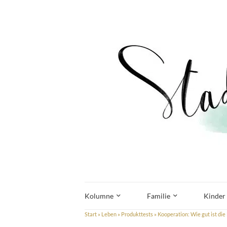
Kolumne
Familie
Kinder
Start
»
Leben
»
Produkttests
»
Kooperation: Wie gut ist d