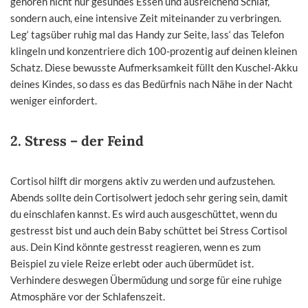
gehören nicht nur gesundes Essen und ausreichend Schlaf,
sondern auch, eine intensive Zeit miteinander zu verbringen.
Leg‘ tagsüber ruhig mal das Handy zur Seite, lass‘ das Telefon
klingeln und konzentriere dich 100-prozentig auf deinen kleinen
Schatz. Diese bewusste Aufmerksamkeit füllt den Kuschel-Akku
deines Kindes, so dass es das Bedürfnis nach Nähe in der Nacht
weniger einfordert.
2.
Stress – der Feind
Cortisol hilft dir morgens aktiv zu werden und aufzustehen.
Abends sollte dein Cortisolwert jedoch sehr gering sein, damit
du einschlafen kannst. Es wird auch ausgeschüttet, wenn du
gestresst bist und auch dein Baby schüttet bei Stress Cortisol
aus. Dein Kind könnte gestresst reagieren, wenn es zum
Beispiel zu viele Reize erlebt oder auch übermüdet ist.
Verhindere deswegen Übermüdung und sorge für eine ruhige
Atmosphäre vor der Schlafenszeit.