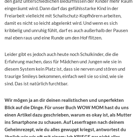
den ganz unterschiedlichen Bedürfnissen der Kinder mehr Raum
eingeräumt wird. Dann darf das gefühlsstarke Kind in der
Freiarbeit vielleicht mit Schallschutz-Kopfhörern arbeiten,
damit es nicht so leicht abgelenkt wird. Und wenn es sich
kribbelig und unruhig fühlt, darf es auch außerhalb der Pausen
mal eben raus und eine Runde um den Hof flitzen.
Leider gibt es jedoch auch heute noch Schulkinder, die die
Erfahrung machen, dass für Mädchen und Jungen wie sie in
diesem System kein Platz ist, dass sie nerven und stören und
traurige Smileys bekommen, einfach weil sie so sind, wie sie
sind. Das ist natürlich furchtbar.
Wir mögen ja an dir deinen realistischen und unperfekten
Blick auf die Dinge. Für unser Buch WOW MOM hast du uns
einen Artikel dazu geschrieben, warum es okay ist, als Mutter
ins Smartphone zu schauen. Auf Leserfragen nach deinem
Geheimrezept, wie du alles gewuppt kriegst, antwortest du
ähnlich wie wir oft mit einem: Ich KRIEGE gar nicht alles