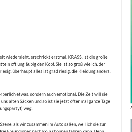
eit wiedersieht, erschrickt erstmal. KRASS, ist die große
teln oft ungläubig den Kopf. Sie ist so groß wie ich, der
esig, überhaupt alles ist grad riesig, die Kleidung anders.
örperlich etwas, sondern auch emotional. Die Zeit will sie
 uns alten Säcken und so ist sie jetzt öfter mal ganze Tage
ungsparty!) weg.
Szene, als wir zusammen im Auto saßen, weil ich sie zur
 drei Freundinnen nach Köln shoppen fahren kann. Denn