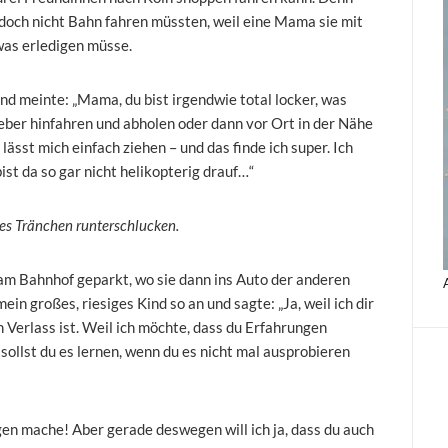
e doch nicht Bahn fahren müssten, weil eine Mama sie mit
was erledigen müsse.
d meinte: „Mama, du bist irgendwie total locker, was
eber hinfahren und abholen oder dann vor Ort in der Nähe
 lässt mich einfach ziehen – und das finde ich super. Ich
ist da so gar nicht helikopterig drauf…“
nes Tränchen runterschlucken.
e am Bahnhof geparkt, wo sie dann ins Auto der anderen
in großes, riesiges Kind so an und sagte: „Ja, weil ich dir
h Verlass ist. Weil ich möchte, dass du Erfahrungen
sollst du es lernen, wenn du es nicht mal ausprobieren
rgen mache! Aber gerade deswegen will ich ja, dass du auch