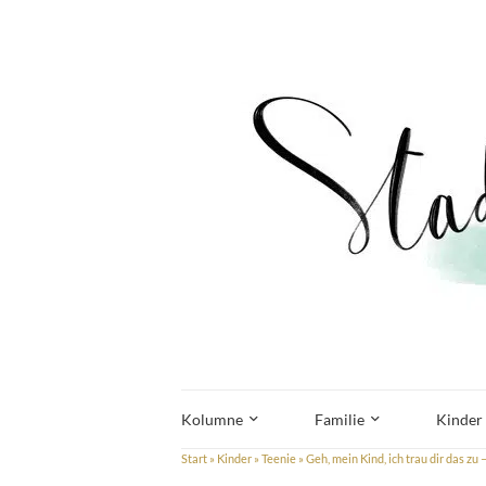
Kolumne
Familie
Kinder
Start
»
Kinder
»
Teenie
»
Geh, mein Kind, ich trau dir das z