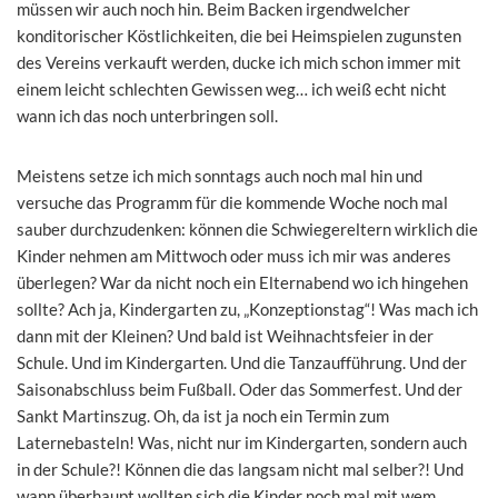
müssen wir auch noch hin. Beim Backen irgendwelcher
konditorischer Köstlichkeiten, die bei Heimspielen zugunsten
des Vereins verkauft werden, ducke ich mich schon immer mit
einem leicht schlechten Gewissen weg… ich weiß echt nicht
wann ich das noch unterbringen soll.
Meistens setze ich mich sonntags auch noch mal hin und
versuche das Programm für die kommende Woche noch mal
sauber durchzudenken: können die Schwiegereltern wirklich die
Kinder nehmen am Mittwoch oder muss ich mir was anderes
überlegen? War da nicht noch ein Elternabend wo ich hingehen
sollte? Ach ja, Kindergarten zu, „Konzeptionstag“! Was mach ich
dann mit der Kleinen? Und bald ist Weihnachtsfeier in der
Schule. Und im Kindergarten. Und die Tanzaufführung. Und der
Saisonabschluss beim Fußball. Oder das Sommerfest. Und der
Sankt Martinszug. Oh, da ist ja noch ein Termin zum
Laternebasteln! Was, nicht nur im Kindergarten, sondern auch
in der Schule?! Können die das langsam nicht mal selber?! Und
wann überhaupt wollten sich die Kinder noch mal mit wem