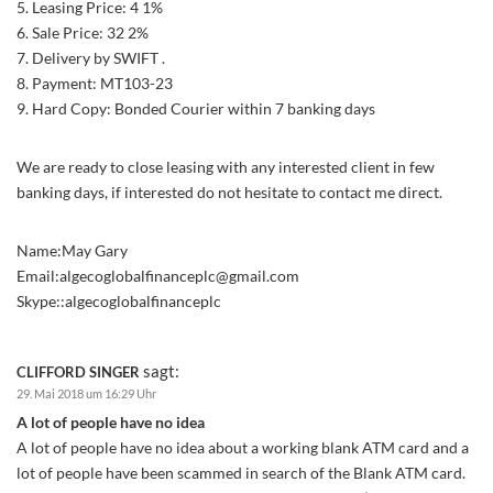
5. Leasing Price: 4 1%
6. Sale Price: 32 2%
7. Delivery by SWIFT .
8. Payment: MT103-23
9. Hard Copy: Bonded Courier within 7 banking days
We are ready to close leasing with any interested client in few
banking days, if interested do not hesitate to contact me direct.
Name:May Gary
Email:
algecoglobalfinanceplc@gmail.com
Skype::algecoglobalfinanceplc
sagt:
CLIFFORD SINGER
29. Mai 2018 um 16:29 Uhr
A lot of people have no idea
A lot of people have no idea about a working blank ATM card and a
lot of people have been scammed in search of the Blank ATM card.