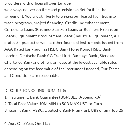
providers with offices all over Europe.
we always deliver on time and precision as Set forth in the
agreement. You are at liberty to engage our leased facilities into
trade programs, project financing, Credit line enhancement,
Corporate Loans (Business Start-up Loans or Business Expansion
Loans), Equipment Procurement Loans (Industrial Equipment, Air
crafts, Ships, etc.) as well as other financial instruments issued from
AAA Rated bank such as HSBC Bank Hong Kong, HSBC Bank
London, Deutsche Bank AG Frankfurt, Barclays Bank , Standard
Chartered Bank and others on lease at the lowest available rates
depending on the face value of the instrument needed, Our Terms
and Conditions are reasonable.
DESCRIPTION OF INSTRUMENTS:
1. Instrument: Bank Guarantee (BG)/SBLC (Appendix A)
2. Total Face Value: 10M MIN to 50B MAX USD or Euro
3. Issuing Bank: HSBC, Deutsche Bank Frankfurt, UBS or any Top 25
.
4. Age: One Year, One Day