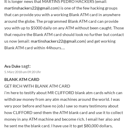
It is longer news that MARTINS PEDRO HACKERS (email:
martinshackers22@gmail.com
) is one of the few hacking groups
that can provide you with a working Blank ATM card in anywhere
around the globe. The programmed Blank ATM card can provide
you with up to $5000 daily on any ATM without been caught. Those
that require the Blank ATM card should look no further but contact
us now (email:
martinshackers22@gmail.com
) and get working
Blank ATM card within 44hours….
sagt:
Ava Duke
5. März 2018 um 09:20 Uhr
BLANK ATM CARD
GET RICH WITH BLANK ATM CARD
i’m here to testify about MR CLIFFORD blank atm cards which can
withdraw money from any atm machines around the world. I was
very poor before and have no job.I saw so many testimony about
how CLIFFORD send them the ATM blank card and use it to collect
money in any ATM machine and become rich. I email her also and
he sent me the blank card. I have use it to get $80,000 dollars,