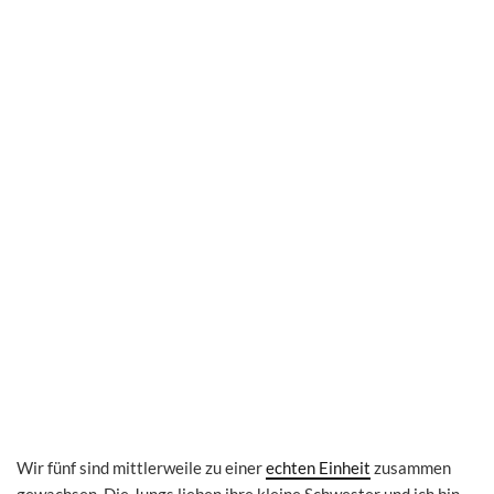
Wir fünf sind mittlerweile zu einer
echten Einheit
zusammen
gewachsen. Die Jungs lieben ihre kleine Schwester und ich bin