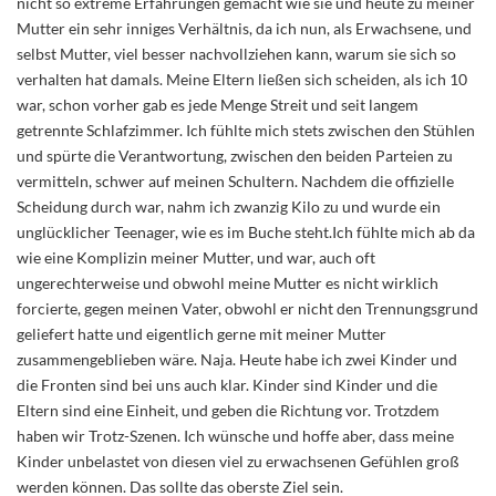
nicht so extreme Erfahrungen gemacht wie sie und heute zu meiner
Mutter ein sehr inniges Verhältnis, da ich nun, als Erwachsene, und
selbst Mutter, viel besser nachvollziehen kann, warum sie sich so
verhalten hat damals. Meine Eltern ließen sich scheiden, als ich 10
war, schon vorher gab es jede Menge Streit und seit langem
getrennte Schlafzimmer. Ich fühlte mich stets zwischen den Stühlen
und spürte die Verantwortung, zwischen den beiden Parteien zu
vermitteln, schwer auf meinen Schultern. Nachdem die offizielle
Scheidung durch war, nahm ich zwanzig Kilo zu und wurde ein
unglücklicher Teenager, wie es im Buche steht.Ich fühlte mich ab da
wie eine Komplizin meiner Mutter, und war, auch oft
ungerechterweise und obwohl meine Mutter es nicht wirklich
forcierte, gegen meinen Vater, obwohl er nicht den Trennungsgrund
geliefert hatte und eigentlich gerne mit meiner Mutter
zusammengeblieben wäre. Naja. Heute habe ich zwei Kinder und
die Fronten sind bei uns auch klar. Kinder sind Kinder und die
Eltern sind eine Einheit, und geben die Richtung vor. Trotzdem
haben wir Trotz-Szenen. Ich wünsche und hoffe aber, dass meine
Kinder unbelastet von diesen viel zu erwachsenen Gefühlen groß
werden können. Das sollte das oberste Ziel sein.