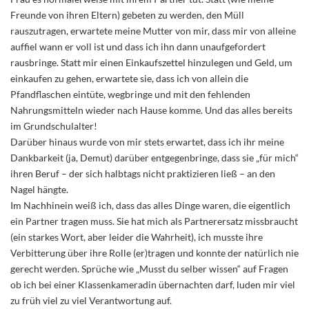
Freunde von ihren Eltern) gebeten zu werden, den Müll
rauszutragen, erwartete meine Mutter von mir, dass mir von alleine
auffiel wann er voll ist und dass ich ihn dann unaufgefordert
rausbringe. Statt mir einen Einkaufszettel hinzulegen und Geld, um
einkaufen zu gehen, erwartete sie, dass ich von allein die
Pfandflaschen eintüte, wegbringe und mit den fehlenden
Nahrungsmitteln wieder nach Hause komme. Und das alles bereits
im Grundschulalter!
Darüber hinaus wurde von mir stets erwartet, dass ich ihr meine
Dankbarkeit (ja, Demut) darüber entgegenbringe, dass sie „für mich“
ihren Beruf – der sich halbtags nicht praktizieren ließ – an den
Nagel hängte.
Im Nachhinein weiß ich, dass das alles Dinge waren, die eigentlich
ein Partner tragen muss. Sie hat mich als Partnerersatz missbraucht
(ein starkes Wort, aber leider die Wahrheit), ich musste ihre
Verbitterung über ihre Rolle (er)tragen und konnte der natürlich nie
gerecht werden. Sprüche wie „Musst du selber wissen“ auf Fragen
ob ich bei einer Klassenkameradin übernachten darf, luden mir viel
zu früh viel zu viel Verantwortung auf.