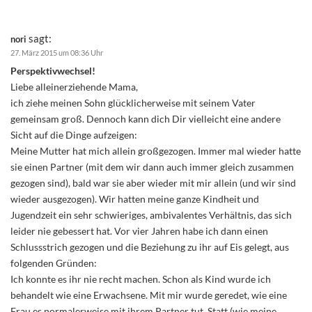
sagt:
nori
27. März 2015 um 08:36 Uhr
Perspektivwechsel!
Liebe alleinerziehende Mama,
ich ziehe meinen Sohn glücklicherweise mit seinem Vater
gemeinsam groß. Dennoch kann dich Dir vielleicht eine andere
Sicht auf die Dinge aufzeigen:
Meine Mutter hat mich allein großgezogen. Immer mal wieder hatte
sie einen Partner (mit dem wir dann auch immer gleich zusammen
gezogen sind), bald war sie aber wieder mit mir allein (und wir sind
wieder ausgezogen). Wir hatten meine ganze Kindheit und
Jugendzeit ein sehr schwieriges, ambivalentes Verhältnis, das sich
leider nie gebessert hat. Vor vier Jahren habe ich dann einen
Schlussstrich gezogen und die Beziehung zu ihr auf Eis gelegt, aus
folgenden Gründen:
Ich konnte es ihr nie recht machen. Schon als Kind wurde ich
behandelt wie eine Erwachsene. Mit mir wurde geredet, wie eine
Frau es normalerweise mit ihrem Partner tut. Statt (wie meine