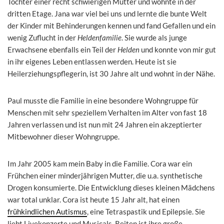
Tochter einer recht schwierigen Mutter und wohnte in der
dritten Etage. Jana war viel bei uns und lernte die bunte Welt
der Kinder mit Behinderungen kennen und fand Gefallen und ein
wenig Zuflucht in der
Heldenfamilie
. Sie wurde als junge
Erwachsene ebenfalls ein Teil der
Helden
und konnte von mir gut
in ihr eigenes Leben entlassen werden. Heute ist sie
Heilerziehungspflegerin, ist 30 Jahre alt und wohnt in der Nähe.
Paul musste die Familie in eine besondere Wohngruppe für
Menschen mit sehr speziellem Verhalten im Alter von fast 18
Jahren verlassen und ist nun mit 24 Jahren ein akzeptierter
Mitbewohner dieser Wohngruppe.
Im Jahr 2005 kam mein Baby in die Familie. Cora war ein
Frühchen einer minderjährigen Mutter, die u.a. synthetische
Drogen konsumierte. Die Entwicklung dieses kleinen Mädchens
war total unklar. Cora ist heute 15 Jahr alt, hat einen
frühkindlichen Autismus
, eine Tetraspastik und Epilepsie. Sie
liebt Livekonzerte und Musicals. Reiten ist ihre große