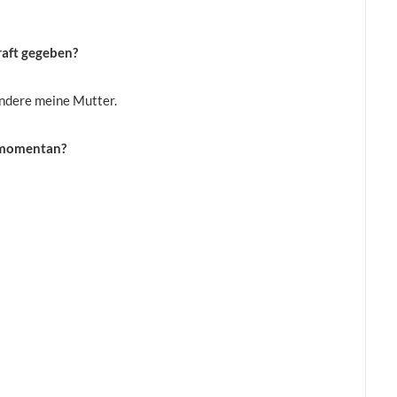
raft gegeben?
ondere meine Mutter.
a momentan?