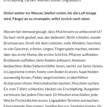
Sinkst weiter ins Wasser, bleibst unten, bis die Luft knapp
wird. Fängst an zu strampeln, willst zurück nach oben.
Warum hat niemand gesagt, dass Muttersein so umfassend ist?
Du hast nicht geahnt, was das bedeutet. Nicht schlafen, wunde
Brustwarzen, Streit mit dem Liebsten, volle Windeln, Geschrei,
so viel Geschrei, trösten, singen, Fingerspiele machen, weinen
über das erste Mama, die ersten Schritte, Pflaster aufkleben,
Brotboxen auffüllen, beim Radeln anfeuern, Ameisen
beobachten, Bobo Siebenschläfer lesen, nachts zur Seite rücken,
in Legosteine treten, Knete vom Boden kratzen, Superhelden
auswendig lernen, Fieber wegstreicheln, in überfüllten
Arztpraxen sitzen, Matschekuchen backen, Muscheln suchen,
Eis vom T-Shirt schlecken, Heulen vor Erschöpfung, Ausgehen
vermissen, bei jedem Film nach 10 Minuten einschlafen, jede
Woche Fischstäbchen essen, Logopäden-Termine ausmachen,
Elternabende überstehen, Sandhaufen aus Sandalen kippen, für