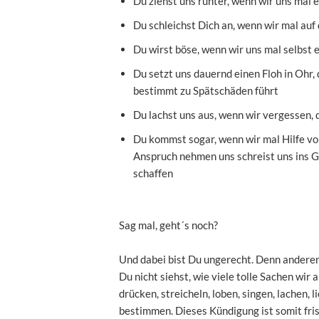
Du ziehst uns runter, wenn wir uns mal 
Du schleichst Dich an, wenn wir mal auf
Du wirst böse, wenn wir uns mal selbst
Du setzt uns dauernd einen Floh in Ohr,
bestimmt zu Spätschäden führt
Du lachst uns aus, wenn wir vergessen, 
Du kommst sogar, wenn wir mal Hilfe vo
Anspruch nehmen uns schreist uns ins Gesi
schaffen
Sag mal, geht´s noch?
Und dabei bist Du ungerecht. Denn anderen 
Du nicht siehst, wie viele tolle Sachen wir 
drücken, streicheln, loben, singen, lachen, 
bestimmen. Dieses Kündigung ist somit fris