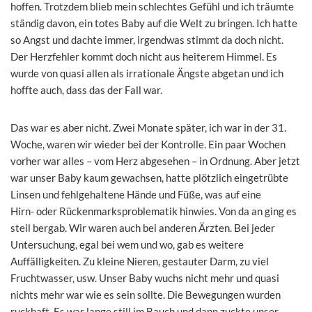
hoffen. Trotzdem blieb mein schlechtes Gefühl und ich träumte
ständig davon, ein totes Baby auf die Welt zu bringen. Ich hatte
so Angst und dachte immer, irgendwas stimmt da doch nicht.
Der Herzfehler kommt doch nicht aus heiterem Himmel. Es
wurde von quasi allen als irrationale Ängste abgetan und ich
hoffte auch, dass das der Fall war.
Das war es aber nicht. Zwei Monate später, ich war in der 31.
Woche, waren wir wieder bei der Kontrolle. Ein paar Wochen
vorher war alles – vom Herz abgesehen – in Ordnung. Aber jetzt
war unser Baby kaum gewachsen, hatte plötzlich eingetrübte
Linsen und fehlgehaltene Hände und Füße, was auf eine
Hirn- oder Rückenmarksproblematik hinwies. Von da an ging es
steil bergab. Wir waren auch bei anderen Ärzten. Bei jeder
Untersuchung, egal bei wem und wo, gab es weitere
Auffälligkeiten. Zu kleine Nieren, gestauter Darm, zu viel
Fruchtwasser, usw. Unser Baby wuchs nicht mehr und quasi
nichts mehr war wie es sein sollte. Die Bewegungen wurden
ruckhaft. Es war lange still im Bauch und dann zuckte unser