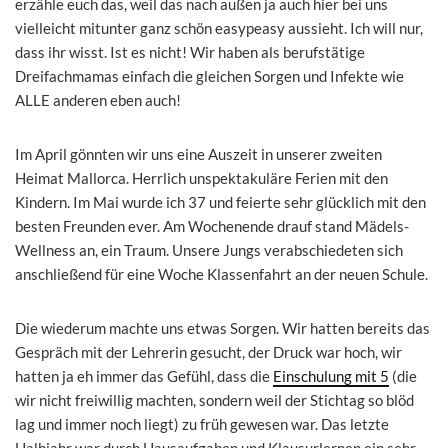
erzähle euch das, weil das nach außen ja auch hier bei uns
vielleicht mitunter ganz schön easypeasy aussieht. Ich will nur,
dass ihr wisst. Ist es nicht! Wir haben als berufstätige
Dreifachmamas einfach die gleichen Sorgen und Infekte wie
ALLE anderen eben auch!
Im April gönnten wir uns eine Auszeit in unserer zweiten
Heimat Mallorca. Herrlich unspektakuläre Ferien mit den
Kindern. Im Mai wurde ich 37 und feierte sehr glücklich mit den
besten Freunden ever. Am Wochenende drauf stand Mädels-
Wellness an, ein Traum. Unsere Jungs verabschiedeten sich
anschließend für eine Woche Klassenfahrt an der neuen Schule.
Die wiederum machte uns etwas Sorgen. Wir hatten bereits das
Gespräch mit der Lehrerin gesucht, der Druck war hoch, wir
hatten ja eh immer das Gefühl, dass die
Einschulung mit 5
(die
wir nicht freiwillig machten, sondern weil der Stichtag so blöd
lag und immer noch liegt) zu früh gewesen war. Das letzte
Halbjahr war durch Hausaufgaben und Klausurlernen ein sehr