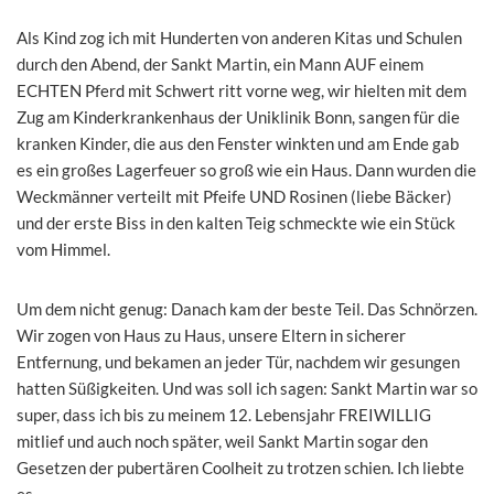
Als Kind zog ich mit Hunderten von anderen Kitas und Schulen
durch den Abend, der Sankt Martin, ein Mann AUF einem
ECHTEN Pferd mit Schwert ritt vorne weg, wir hielten mit dem
Zug am Kinderkrankenhaus der Uniklinik Bonn, sangen für die
kranken Kinder, die aus den Fenster winkten und am Ende gab
es ein großes Lagerfeuer so groß wie ein Haus. Dann wurden die
Weckmänner verteilt mit Pfeife UND Rosinen (liebe Bäcker)
und der erste Biss in den kalten Teig schmeckte wie ein Stück
vom Himmel.
Um dem nicht genug: Danach kam der beste Teil. Das Schnörzen.
Wir zogen von Haus zu Haus, unsere Eltern in sicherer
Entfernung, und bekamen an jeder Tür, nachdem wir gesungen
hatten Süßigkeiten. Und was soll ich sagen: Sankt Martin war so
super, dass ich bis zu meinem 12. Lebensjahr FREIWILLIG
mitlief und auch noch später, weil Sankt Martin sogar den
Gesetzen der pubertären Coolheit zu trotzen schien. Ich liebte
es.