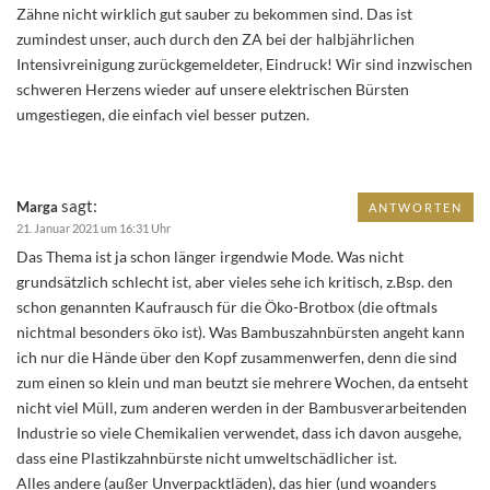
Zähne nicht wirklich gut sauber zu bekommen sind. Das ist
zumindest unser, auch durch den ZA bei der halbjährlichen
Intensivreinigung zurückgemeldeter, Eindruck! Wir sind inzwischen
schweren Herzens wieder auf unsere elektrischen Bürsten
umgestiegen, die einfach viel besser putzen.
sagt:
Marga
ANTWORTEN
21. Januar 2021 um 16:31 Uhr
Das Thema ist ja schon länger irgendwie Mode. Was nicht
grundsätzlich schlecht ist, aber vieles sehe ich kritisch, z.Bsp. den
schon genannten Kaufrausch für die Öko-Brotbox (die oftmals
nichtmal besonders öko ist). Was Bambuszahnbürsten angeht kann
ich nur die Hände über den Kopf zusammenwerfen, denn die sind
zum einen so klein und man beutzt sie mehrere Wochen, da entseht
nicht viel Müll, zum anderen werden in der Bambusverarbeitenden
Industrie so viele Chemikalien verwendet, dass ich davon ausgehe,
dass eine Plastikzahnbürste nicht umweltschädlicher ist.
Alles andere (außer Unverpacktläden), das hier (und woanders