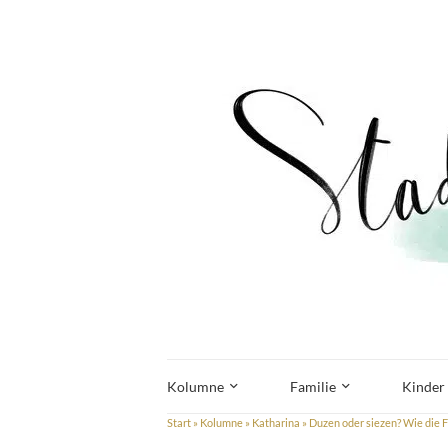
Kolumne
Familie
Kinder
Start
»
Kolumne
»
Katharina
»
Duzen oder siezen? Wie die 