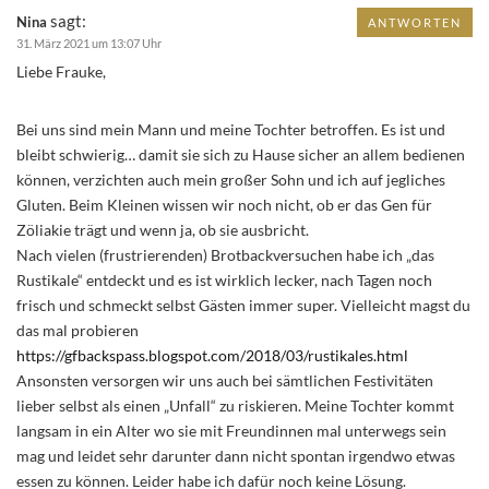
sagt:
Nina
ANTWORTEN
31. März 2021 um 13:07 Uhr
Liebe Frauke,
Bei uns sind mein Mann und meine Tochter betroffen. Es ist und
bleibt schwierig… damit sie sich zu Hause sicher an allem bedienen
können, verzichten auch mein großer Sohn und ich auf jegliches
Gluten. Beim Kleinen wissen wir noch nicht, ob er das Gen für
Zöliakie trägt und wenn ja, ob sie ausbricht.
Nach vielen (frustrierenden) Brotbackversuchen habe ich „das
Rustikale“ entdeckt und es ist wirklich lecker, nach Tagen noch
frisch und schmeckt selbst Gästen immer super. Vielleicht magst du
das mal probieren
https://gfbackspass.blogspot.com/2018/03/rustikales.html
Ansonsten versorgen wir uns auch bei sämtlichen Festivitäten
lieber selbst als einen „Unfall“ zu riskieren. Meine Tochter kommt
langsam in ein Alter wo sie mit Freundinnen mal unterwegs sein
mag und leidet sehr darunter dann nicht spontan irgendwo etwas
essen zu können. Leider habe ich dafür noch keine Lösung.