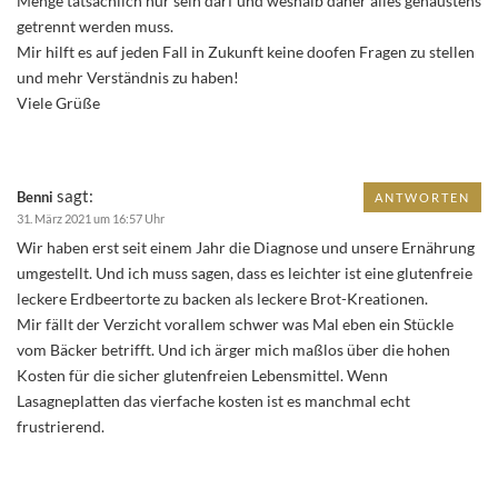
Menge tatsächlich nur sein darf und weshalb daher alles genaustens
getrennt werden muss.
Mir hilft es auf jeden Fall in Zukunft keine doofen Fragen zu stellen
und mehr Verständnis zu haben!
Viele Grüße
sagt:
Benni
ANTWORTEN
31. März 2021 um 16:57 Uhr
Wir haben erst seit einem Jahr die Diagnose und unsere Ernährung
umgestellt. Und ich muss sagen, dass es leichter ist eine glutenfreie
leckere Erdbeertorte zu backen als leckere Brot-Kreationen.
Mir fällt der Verzicht vorallem schwer was Mal eben ein Stückle
vom Bäcker betrifft. Und ich ärger mich maßlos über die hohen
Kosten für die sicher glutenfreien Lebensmittel. Wenn
Lasagneplatten das vierfache kosten ist es manchmal echt
frustrierend.