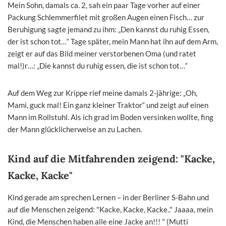
Mein Sohn, damals ca. 2, sah ein paar Tage vorher auf einer
Packung Schlemmerfilet mit großen Augen einen Fisch… zur
Beruhigung sagte jemand zu ihm: „Den kannst du ruhig Essen,
der ist schon tot…“ Tage später, mein Mann hat ihn auf dem Arm,
zeigt er auf das Bild meiner verstorbenen Oma (und ratet
mal!)r…: „Die kannst du ruhig essen, die ist schon tot…“
Auf dem Weg zur Krippe rief meine damals 2-jährige: „Oh,
Mami, guck mal! Ein ganz kleiner Traktor“ und zeigt auf einen
Mann im Rollstuhl. Als ich grad im Boden versinken wollte, fing
der Mann glücklicherweise an zu Lachen.
Kind auf die Mitfahrenden zeigend: "Kacke,
Kacke, Kacke"
Kind gerade am sprechen Lernen – in der Berliner S-Bahn und
auf die Menschen zeigend: "Kacke, Kacke, Kacke.." Jaaaa, mein
Kind, die Menschen haben alle eine Jacke an!!! " (Mutti