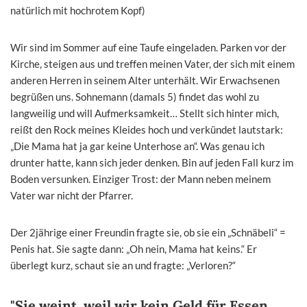
natürlich mit hochrotem Kopf)
Wir sind im Sommer auf eine Taufe eingeladen. Parken vor der
Kirche, steigen aus und treffen meinen Vater, der sich mit einem
anderen Herren in seinem Alter unterhält. Wir Erwachsenen
begrüßen uns. Sohnemann (damals 5) findet das wohl zu
langweilig und will Aufmerksamkeit… Stellt sich hinter mich,
reißt den Rock meines Kleides hoch und verkündet lautstark:
„Die Mama hat ja gar keine Unterhose an“. Was genau ich
drunter hatte, kann sich jeder denken. Bin auf jeden Fall kurz im
Boden versunken. Einziger Trost: der Mann neben meinem
Vater war nicht der Pfarrer.
Der 2jährige einer Freundin fragte sie, ob sie ein „Schnäbeli“ =
Penis hat. Sie sagte dann: „Oh nein, Mama hat keins.“ Er
überlegt kurz, schaut sie an und fragte: „Verloren?“
"Sie weint, weil wir kein Geld für Essen