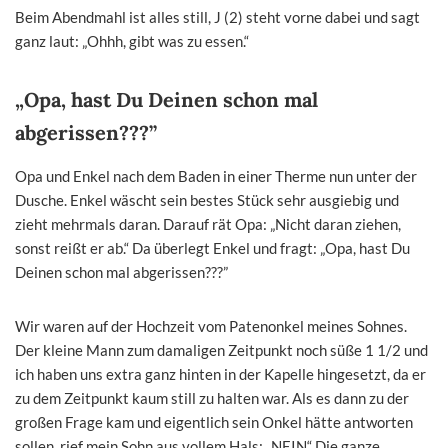
Beim Abendmahl ist alles still, J (2) steht vorne dabei und sagt
ganz laut: „Ohhh, gibt was zu essen.“
„Opa, hast Du Deinen schon mal
abgerissen???”
Opa und Enkel nach dem Baden in einer Therme nun unter der
Dusche. Enkel wäscht sein bestes Stück sehr ausgiebig und
zieht mehrmals daran. Darauf rät Opa: „Nicht daran ziehen,
sonst reißt er ab.“ Da überlegt Enkel und fragt: „Opa, hast Du
Deinen schon mal abgerissen???”
Wir waren auf der Hochzeit vom Patenonkel meines Sohnes.
Der kleine Mann zum damaligen Zeitpunkt noch süße 1 1/2 und
ich haben uns extra ganz hinten in der Kapelle hingesetzt, da er
zu dem Zeitpunkt kaum still zu halten war. Als es dann zu der
großen Frage kam und eigentlich sein Onkel hätte antworten
sollen, rief mein Sohn aus vollem Hals: „NEIN“ Die ganze