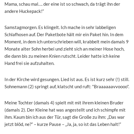
Mama, schau mal…. der eine ist so schwach, da trägt ihn der
andere Huckepack!“
Samstagmorgen. Es klingelt. Ich mache in sehr labbeligen
Schlafhosen auf. Der Paketbote hält mir ein Paket hin. In dem
Moment, in dem ich unterschrieben will, krabbelt mein damals 9
Monate alter Sohn herbei und zieht sich an meiner Hose hoch,
die dann bis zu meinen Knien rutscht. Leider hatte ich keine
Hand frei sie aufzuhalten.
In der Kirche wird gesungen. Lied ist aus. Es ist kurz sehr (!) still.
Sohnemann (2) springt auf, klatscht und ruft: "Braaaaaavvoooo".
Meine Tochter (damals 4) spielt mit mit ihrem kleinen Bruder
(damals 2). Der Kleine hat was angestellt und ich schimpfe mit
ihm. Kaum bin ich aus der Tür, sagt die Große zu ihm: „Das war
jetzt blöd, ne?“ – kurze Pause – „Ja, ja, so ist das Leben halt!“