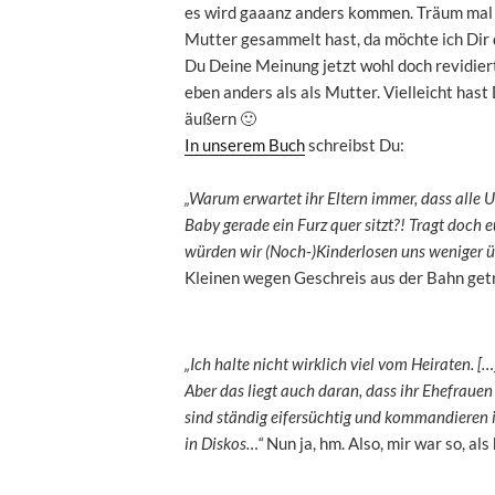
es wird gaaanz anders kommen. Träum mal sc
Mutter gesammelt hast, da möchte ich Dir 
Du Deine Meinung jetzt wohl doch revidie
eben anders als als Mutter. Vielleicht hast
äußern 🙂
In unserem Buch
schreibst Du:
„Warum erwartet ihr Eltern immer, dass alle
Baby gerade ein Furz quer sitzt?! Tragt doch 
würden wir (Noch-)Kinderlosen uns weniger üb
Kleinen wegen Geschreis aus der Bahn get
„Ich halte nicht wirklich viel vom Heiraten. […]
Aber das liegt auch daran, dass ihr Ehefrauen
sind ständig eifersüchtig und kommandieren i
in Diskos…“
Nun ja, hm. Also, mir war so, als