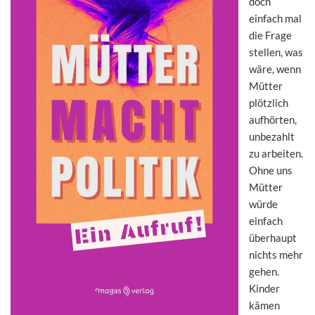
doch
einfach mal
die Frage
stellen, was
wäre, wenn
Mütter
plötzlich
aufhörten,
unbezahlt
zu arbeiten.
Ohne uns
Mütter
würde
einfach
überhaupt
nichts mehr
gehen.
Kinder
kämen