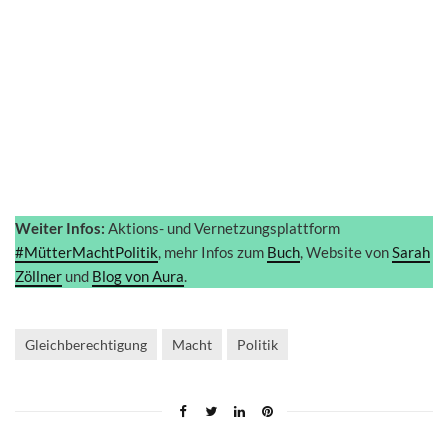
Weiter Infos:
Aktions- und Vernetzungsplattform
#MütterMachtPolitik
, mehr Infos zum
Buch
, Website von
Sarah
Zöllner
und
Blog von Aura
.
Gleichberechtigung
Macht
Politik