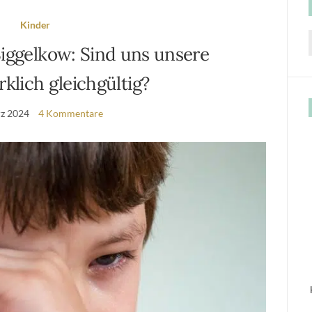
Kinder
iggelkow: Sind uns unsere
f
klich gleichgültig?
rz 2024
4 Kommentare