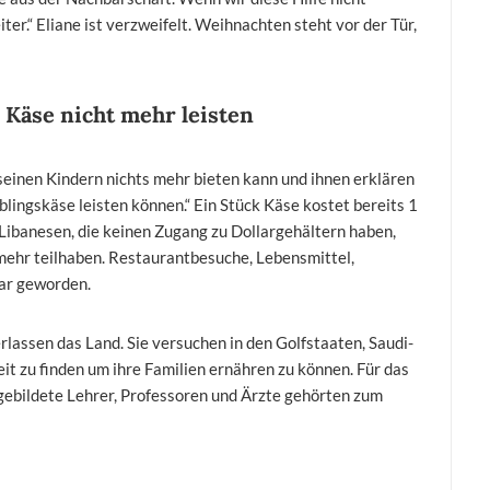
er.“ Eliane ist verzweifelt. Weihnachten steht vor der Tür,
 Käse nicht mehr leisten
seinen Kindern nichts mehr bieten kann und ihnen erklären
blingskäse leisten können.“ Ein Stück Käse kostet bereits 1
Libanesen, die keinen Zugang zu Dollargehältern haben,
mehr teilhaben. Restaurantbesuche, Lebensmittel,
bar geworden.
lassen das Land. Sie versuchen in den Golfstaaten, Saudi-
t zu finden um ihre Familien ernähren zu können. Für das
sgebildete Lehrer, Professoren und Ärzte gehörten zum