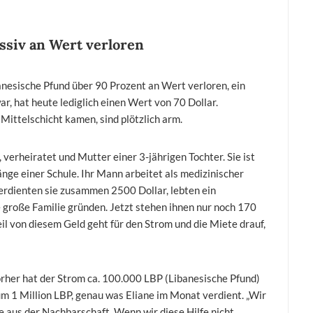
ssiv an Wert verloren
anesische Pfund über 90 Prozent an Wert verloren, ein
r, hat heute lediglich einen Wert von 70 Dollar.
Mittelschicht kamen, sind plötzlich arm.
, verheiratet und Mutter einer 3-jährigen Tochter. Sie ist
änge einer Schule. Ihr Mann arbeitet als medizinischer
 verdienten sie zusammen 2500 Dollar, lebten ein
 große Familie gründen. Jetzt stehen ihnen nur noch 170
l von diesem Geld geht für den Strom und die Miete drauf,
vorher hat der Strom ca. 100.000 LBP (Libanesische Pfund)
um 1 Million LBP, genau was Eliane im Monat verdient. „Wir
e aus der Nachbarschaft. Wenn wir diese Hilfe nicht