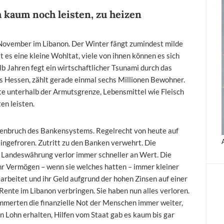
 kaum noch leisten, zu heizen
November im Libanon. Der Winter fängt zumindest milde
 es eine kleine Wohltat, viele von ihnen können es sich
lb Jahren fegt ein wirtschaftlicher Tsunami durch das
als Hessen, zählt gerade einmal sechs Millionen Bewohner.
te unterhalb der Armutsgrenze, Lebensmittel wie Fleisch
en leisten.
enbruch des Bankensystems. Regelrecht von heute auf
ngefroren. Zutritt zu den Banken verwehrt. Die
 Landeswährung verlor immer schneller an Wert. Die
hr Vermögen – wenn sie welches hatten – immer kleiner
arbeitet und ihr Geld aufgrund der hohen Zinsen auf einer
Rente im Libanon verbringen. Sie haben nun alles verloren.
mmerten die finanzielle Not der Menschen immer weiter,
n Lohn erhalten, Hilfen vom Staat gab es kaum bis gar