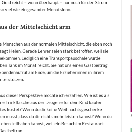
r Geld reicht
–
wenn überhaupt
–
nur noch für den Strom
 so viel wie ein gesamter Monatslohn.
aus der Mittelschicht arm
ie Menschen aus der normalen Mittelschicht, die eben noch
 sagt Helen. Gerade Lehrer seien stark betroffen, weil sie
bekommen. Lediglich eine Transportpauschale wurde
lben Tank im Monat reicht. Sie hat uns einen Gastbeitrag
 Spendenaufruf am Ende, um die Erzieherinnen in ihrem
unterstützen.
 aus dieser Perspektive möchte ich erzählen. Wie ist es als
ine Trinkflasche aus der Drogerie für dein Kind kaufen
altes kostet? Wenn du dir keine Weihnachtsgeschenke
ren musst, dass du dir nichts mehr leisten kannst? Wenn du
 Leben teilhaben kannst, weil ein Besuch im Restaurant
Gastbeitrag.