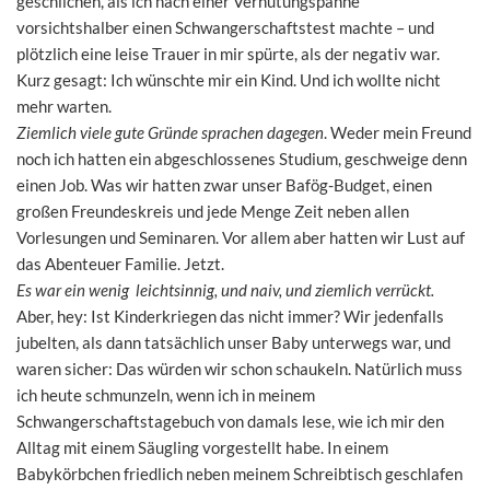
geschlichen, als ich nach einer Verhütungspanne
vorsichtshalber einen Schwangerschaftstest machte – und
plötzlich eine leise Trauer in mir spürte, als der negativ war.
Kurz gesagt: Ich wünschte mir ein Kind. Und ich wollte nicht
mehr warten.
Ziemlich viele gute Gründe sprachen dagegen
. Weder mein Freund
noch ich hatten ein abgeschlossenes Studium, geschweige denn
einen Job. Was wir hatten zwar unser Bafög-Budget, einen
großen Freundeskreis und jede Menge Zeit neben allen
Vorlesungen und Seminaren. Vor allem aber hatten wir Lust auf
das Abenteuer Familie. Jetzt.
Es war ein wenig leichtsinnig, und naiv, und ziemlich verrückt.
Aber, hey: Ist Kinderkriegen das nicht immer? Wir jedenfalls
jubelten, als dann tatsächlich unser Baby unterwegs war, und
waren sicher: Das würden wir schon schaukeln. Natürlich muss
ich heute schmunzeln, wenn ich in meinem
Schwangerschaftstagebuch von damals lese, wie ich mir den
Alltag mit einem Säugling vorgestellt habe. In einem
Babykörbchen friedlich neben meinem Schreibtisch geschlafen