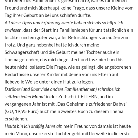
Vorteilen des Familienbetts gelesen hatte, war es für meinen
Freund und mich überhaupt keine Frage, dass unsere Kleine vom
Tag ihrer Geburt an bei uns schlafen durfte.
All diese Tipps und Erfahrungswerte haben sich als so hilfreich
erwiesen
, dass der Start ins Familienleben für uns tatsächlich ein
leichter und ein guter war, aller Befürchtungen von außen zum
trotz. Und ganz nebenbei hatte ich durch meine
Schwangerschaft und die Geburt meiner Tochter auch ein
Thema gefunden, das mich begeistert und fasziniert und bis
heute nicht loslässt: Die Frage, wie es gelingt, die angeborenen
Bedürfnisse unserer Kinder mit denen von uns Eltern auf
liebevolle Weise unter einen Hut zu kriegen.
Darüber (und über viele andere Familienthemen) schreibe ich
seitdem jeden Monat
in der Zeitschrift ELTERN, und im
vergangenen Jahr ist mit „Das Geheimnis zufriedener Babys“
(GU, 19,95 Euro) auch mein zweites Buch zu diesem Thema
erschienen.
Heute bin ich dreißig Jahre alt,
mein Freund von damals ist heute
mein Mann, unsere erste Tochter geht mittlerweile in die erste