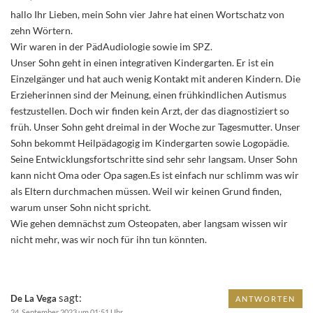
hallo Ihr Lieben, mein Sohn vier Jahre hat einen Wortschatz von
zehn Wörtern.
Wir waren in der PädAudiologie sowie im SPZ.
Unser Sohn geht in einen integrativen Kindergarten. Er ist ein
Einzelgänger und hat auch wenig Kontakt mit anderen Kindern. Die
Erzieherinnen sind der Meinung, einen frühkindlichen Autismus
festzustellen. Doch wir finden kein Arzt, der das diagnostiziert so
früh. Unser Sohn geht dreimal in der Woche zur Tagesmutter. Unser
Sohn bekommt Heilpädagogig im Kindergarten sowie Logopädie.
Seine Entwicklungsfortschritte sind sehr sehr langsam. Unser Sohn
kann nicht Oma oder Opa sagen.Es ist einfach nur schlimm was wir
als Eltern durchmachen müssen. Weil wir keinen Grund finden,
warum unser Sohn nicht spricht.
Wie gehen demnächst zum Osteopaten, aber langsam wissen wir
nicht mehr, was wir noch für ihn tun könnten.
sagt:
De La Vega
ANTWORTEN
24. September 2023 um 01:51 Uhr