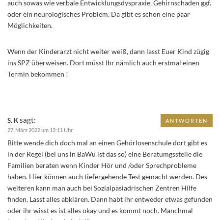
auch sowas wie verbale Entwicklungsdyspraxie. Gehirnschaden ggf.
oder ein neurologisches Problem. Da gibt es schon eine paar
Möglichkeiten.
Wenn der Kinderarzt nicht weiter weiß, dann lasst Euer Kind zügig
ins SPZ überweisen. Dort müsst Ihr nämlich auch erstmal einen
Termin bekommen !
sagt:
S. K
ANTWORTEN
27. März 2022 um 12:11 Uhr
Bitte wende dich doch mal an einen Gehörlosenschule dort gibt es
in der Regel (bei uns in BaWü ist das so) eine Beratumgsstelle die
Familien beraten wenn Kinder Hör und /oder Sprechprobleme
haben. Hier können auch tiefergehende Test gemacht werden. Des
weiteren kann man auch bei Sozialpäsiadrischen Zentren Hilfe
finden. Lasst alles abklären. Dann habt ihr entweder etwas gefunden
oder ihr wisst es ist alles okay und es kommt noch. Manchmal