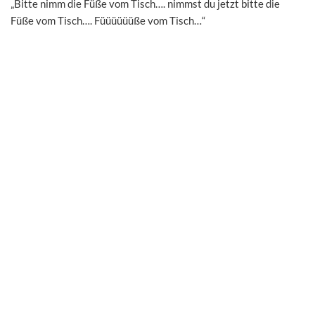
„Bitte nimm die Füße vom Tisch…. nimmst du jetzt bitte die
Füße vom Tisch…. Füüüüüüße vom Tisch…“