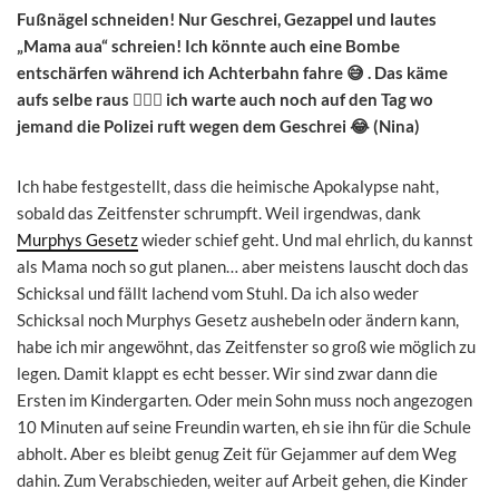
Fußnägel schneiden! Nur Geschrei, Gezappel und lautes
„Mama aua“ schreien! Ich könnte auch eine Bombe
entschärfen während ich Achterbahn fahre 😅 . Das käme
aufs selbe raus 🤷🏻‍♀️ ich warte auch noch auf den Tag wo
jemand die Polizei ruft wegen dem Geschrei 😂 (Nina)
Ich habe festgestellt, dass die heimische Apokalypse naht,
sobald das Zeitfenster schrumpft. Weil irgendwas, dank
Murphys Gesetz
wieder schief geht. Und mal ehrlich, du kannst
als Mama noch so gut planen… aber meistens lauscht doch das
Schicksal und fällt lachend vom Stuhl. Da ich also weder
Schicksal noch Murphys Gesetz aushebeln oder ändern kann,
habe ich mir angewöhnt, das Zeitfenster so groß wie möglich zu
legen. Damit klappt es echt besser. Wir sind zwar dann die
Ersten im Kindergarten. Oder mein Sohn muss noch angezogen
10 Minuten auf seine Freundin warten, eh sie ihn für die Schule
abholt. Aber es bleibt genug Zeit für Gejammer auf dem Weg
dahin. Zum Verabschieden, weiter auf Arbeit gehen, die Kinder