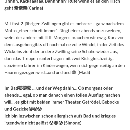
„Ihhhh, Kackaaaaaa, Bähhhhhh“ Rufe wenn es an den Tisch
geht 🙈🙈🙈(Carina)
Mit fast 2-jährigen Zwillingen gibt es mehrere… ganz nach dem
Motto „einer schreit immer“: fängt einer abends an zu weinen,
weint der andere mit 🤷🏼‍♀️ Morgens brauchen wir ewig. Kurz vor
dem Losgehen gibts oft nochmal ne volle Windel, in der Zeit des
Wickelns zieht der andere Zwilling seine Schuhe wieder aus,
dann das Treppen runtertragen mit zwei Kids gleichzeitig,
spazieren fahren im Kinderwagen, wenn sich gegenseitig an den
Haaren gezogen wird…und und und 😂 (Madi)
Im Bad🤯🤯🤯 … und der Weg dahin… Ob morgens oder
abends… egal, ob man danach einen tollen Ausflug machen
will… es gibt mit beiden immer Theater, Getrödel, Gebocke
und Gezicke😤😤😤
Ich bin inzwischen schon allergisch aufs Bad und krieg es
irgendwie nicht gelöst 😰😰😰 (Simone)