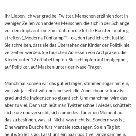
Ihr Lieben, ich war grad bei Twitter. Menschen erzählen dort in
wenigen Zeilen von anderen Menschen, die sich in der Schlange
vor dem Impfzentrum zum fünft um die letzte Booster-Impfung
streiten („Moderna Fünfkampf“ – ok, den fand ich echt lustig).
Sie schreiben, dass sie das Übersehen der Kinder der Politik nie
verzeihen werden. Sie tauschen Adressen von Arztpraxen, die
Kinder unter 12 offlabel impfen. Sie schimpfen auf Impfgegner,
auf Politiker, auf Masken-unter-der-Nase-Trager.
Manchmal können wir das gut ertragen, stimmen sogar mit ein,
weil wir ja selbst wütend sind, weil die Zündschnur so kurz ist
grad und die Inzidenzen so gigantisch. Und manchmal wird das
aber zu viel. Dann schließt man Twitter schnell wieder, schüttelt
sich kurz und versucht, sich zumindest für einen Moment auf
das zu besinnen, was ist. Nicht, was nicht ist. Sondern was ist.
Eine warme Dusche fürs Mentale sozusagen. So ein Tag ist
heute. So let´s go: Lasst uns ein paar positive Dinge sammeln,