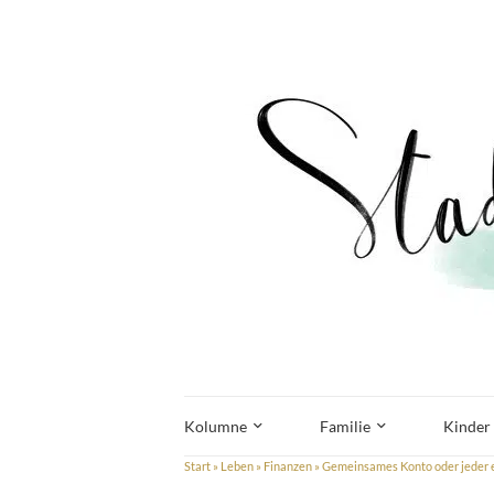
Kolumne
Familie
Kinder
Start
»
Leben
»
Finanzen
»
Gemeinsames Konto oder jeder 