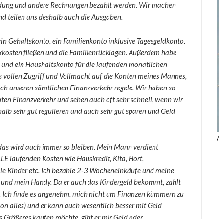
leidung und andere Rechnungen bezahlt werden. Wir machen
und teilen uns deshalb auch die Ausgaben.
in Gehaltskonto, ein Familienkonto inklusive Tagesgeldkonto,
ixkosten fließen und die Familienrücklagen. Außerdem habe
 und ein Haushaltskonto für die laufenden monatlichen
gs vollen Zugriff und Vollmacht auf die Konten meines Mannes,
 ich unseren sämtlichen Finanzverkehr regele. Wir haben so
ten Finanzverkehr und sehen auch oft sehr schnell, wenn wir
alb sehr gut regulieren und auch sehr gut sparen und Geld
as wird auch immer so bleiben. Mein Mann verdient
LE laufenden Kosten wie Hauskredit, Kita, Hort,
die Kinder etc. Ich bezahle 2-3 Wocheneinkäufe und meine
e und mein Handy. Da er auch das Kindergeld bekommt, zahlt
llt. Ich finde es angenehm, mich nicht um Finanzen kümmern zu
hon alles) und er kann auch wesentlich besser mit Geld
 Größeres kaufen möchte, gibt er mir Geld oder