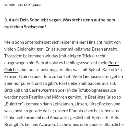
wieder zurück quasi.
3. Auch Dein Sohn lebt vegan. Was steht denn auf seinem
typischen Speiseplan?
Mein Sohn unterscheidet sich leider in einer Hinsicht nicht von
vielen Gleichaltrigen: Er ist super mäkelig was Essen angeht.
Trotzdem bekommen wir das (mit einigen Tricks) recht
ausgewogen hin. Sein absolutes Lieblingsessen ist mein
Roter
Quiche
, aber auch sonst mag er alles was mit Spinat, Kartoffeln,
Erbsen, Quinoa oder Tofu zu tun hat. Viele Gemüsesorten gehen
aber nur püriert und so gibt’s Pasta eben mit Saucen aus z.B.
Brokkoli und Cashewkernen oder in die Tofubolognesesauce
werden noch Paprika und Möhren gemixt. In Bratlinge (also so
„Buletten“) kommen dann Leinsamen, Linsen, Hirseflocken und
was sonst so gerade da ist; unsere Pfannkuchen bestehen aus
Dinkelvollkornmehl und Amaranth, gesüßt mit Apfelsaft. Aufs
Brot gibt’s bei uns Avocado, Cashewmus oder andere pflanzliche