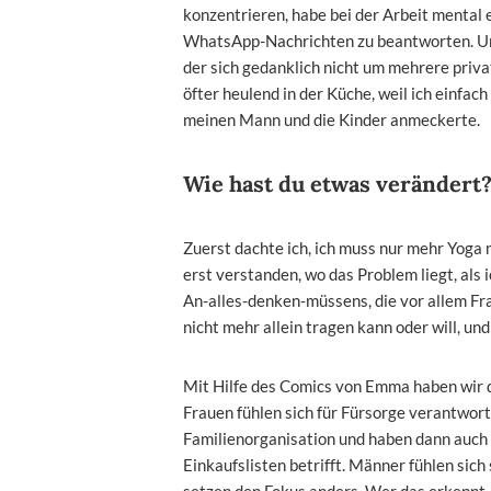
konzentrieren, habe bei der Arbeit mental
WhatsApp-Nachrichten zu beantworten. Un
der sich gedanklich nicht um mehrere priva
öfter heulend in der Küche, weil ich einfac
meinen Mann und die Kinder anmeckerte.
Wie hast du etwas verändert
Zuerst dachte ich, ich muss nur mehr Yoga 
erst verstanden, wo das Problem liegt, als
An-alles-denken-müssens, die vor allem Frau
nicht mehr allein tragen kann oder will, 
Mit Hilfe des Comics von Emma haben wir d
Frauen fühlen sich für Fürsorge verantwor
Familienorganisation und haben dann auch „
Einkaufslisten betrifft. Männer fühlen sich
setzen den Fokus anders. Wer das erkennt,