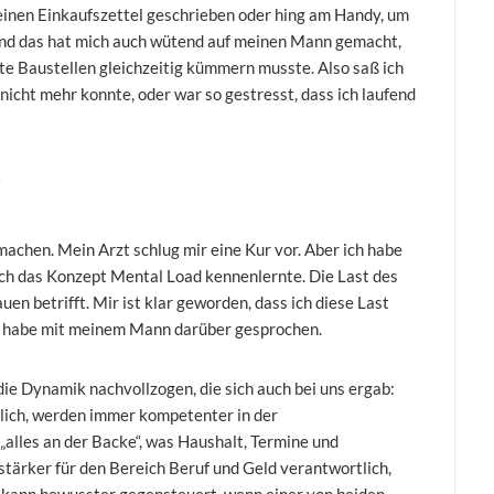
 einen Einkaufszettel geschrieben oder hing am Handy, um
d das hat mich auch wütend auf meinen Mann gemacht,
te Baustellen gleichzeitig kümmern musste. Also saß ich
h nicht mehr konnte, oder war so gestresst, dass ich laufend
?
machen. Mein Arzt schlug mir eine Kur vor. Aber ich habe
 ich das Konzept Mental Load kennenlernte. Die Last des
en betrifft. Mir ist klar geworden, dass ich diese Last
und habe mit meinem Mann darüber gesprochen.
ie Dynamik nachvollzogen, die sich auch bei uns ergab:
tlich, werden immer kompetenter in der
alles an der Backe“, was Haushalt, Termine und
 stärker für den Bereich Beruf und Geld verantwortlich,
 kann bewusster gegensteuert, wenn einer von beiden